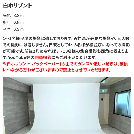
白ホリゾント
横幅
3.8ｍ
奥行
2.8ｍ
高さ
2.5ｍ
1～3名様程度の撮影に適しております。天井高が必要な撮影や、大人数
での撮影には適しません。目安として4～5名様が横並びになっての撮影
が可能です。前後2列になれば8～10名様の集合撮影も画角に収まりま
す。YouTube等の
同録撮影
にもご利用いただけます。
※白ホリゾント(バックペーパー)の上でのダンスや激しい動きは、破損
につながる恐れがございますので禁止とさせていただきます。