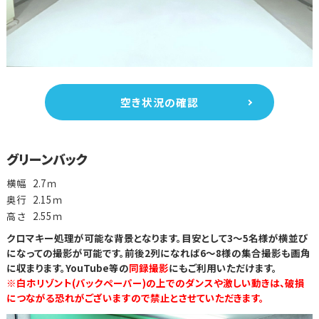
空き状況の確認
グリーンバック
横幅
2.7ｍ
奥行
2.15ｍ
高さ
2.55ｍ
クロマキー処理が可能な背景となります。目安として3～5名様が横並び
になっての撮影が可能です。前後2列になれば6～8様の集合撮影も画角
に収まります。YouTube等の
同録撮影
にもご利用いただけます。
※白ホリゾント(バックペーパー)の上でのダンスや激しい動きは、破損
につながる恐れがございますので禁止とさせていただきます。