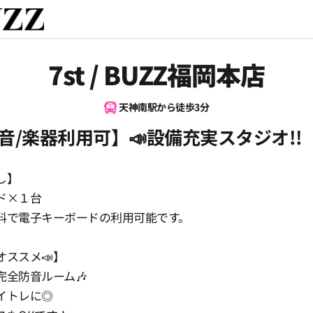
7st / BUZZ福岡本店
天神南駅から徒歩3分
音/楽器利用可】📣設備充実スタジオ!!
し】
ド×１台
料で電子キーボードの利用可能です。
オススメ📣】
完全防音ルーム🎶
イトレに◎