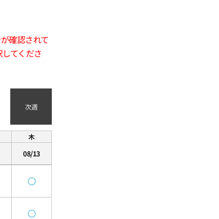
合が確認されて
択してくださ
次週
木
08/13