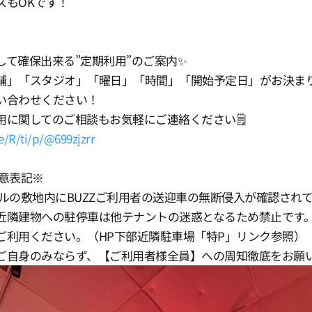
スもOKです！
て確保出来る”定期利用”のご案内✨️
舗」「スタジオ」「曜日」「時間」「開始予定日」がお決ま
い合わせください！
用に関してのご相談もお気軽にご連絡ください🗒️
e/R/ti/p/@699zjzrr
意表記※
ルの敷地内にBUZZご利用者の送迎車の無断侵入が確認され
近隣建物への駐停車は他テナントの迷惑となるため禁止です
ご利用ください。（HP下部近隣駐車場「特P」リンク参照）
ご自身のみならず、【ご利用者様全員】への周知徹底をお願