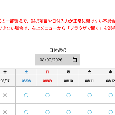
版LINEの一部環境で、選択項目や日付入力が正常に開けない不具
できない場合は、右上メニューから「ブラウザで開く」を選
日付選択
金
土
日
月
火
水
08/07
08/08
08/09
08/10
08/11
08/12