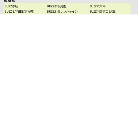
東京都
BUZZ赤坂
BUZZ赤坂見附
BUZZ六本木
BUZZ BAYSIDE(浜松町)
BUZZ池袋サンシャイン
BUZZ池袋東口BASE
BUZZ池袋本店
BUZZ池袋西口タワー
BUZZ池袋西口PARK
BUZZ南池袋
BUZZ代々木
BUZZ渋谷
BUZZ渋谷MARKCITY
BUZZ渋谷東口SQUARE
BUZZ渋谷宮下PARK
BUZZ渋谷TOWER
BUZZ下北沢
BUZZ吉祥寺
BUZZ高田馬場
BUZZ高田馬場2丁目
BUZZ新宿
BUZZ新宿ハウス
BUZZ新宿駅前
BUZZ新宿4丁目
BUZZ 新宿コンシェルジュ
BUZZ東新宿
BUZZ新宿西口
BUZZ大久保
BUZZ神田
BUZZ秋葉原
BUZZ上野
BUZZ日暮里
BUZZ西日暮里
BUZZ巣鴨
BUZZ西葛西
BUZZ竹ノ塚
BUZZ田無
BUZZ八王子
BUZZ八王子2nd
BUZZ国分寺
BUZZ西国分寺
BUZZ町田
BUZZ羽村
BUZZフィットネス大久保
BUZZ LABO
BUZZ esports 上野
BUZZ music LABO Shinjuku
BUZZ麻雀
BUZZ RACING
神奈川県
BUZZ川崎
BUZZ横浜
BUZZ横浜東口(天高6ｍスタジ
オ)
BUZZ横浜2nd(保土ヶ谷)
BUZZ新横浜
BUZZ綱島
BUZZ関内
BUZZ相模原
埼玉県
BUZZ大宮
BUZZ浦和
BUZZ南越谷