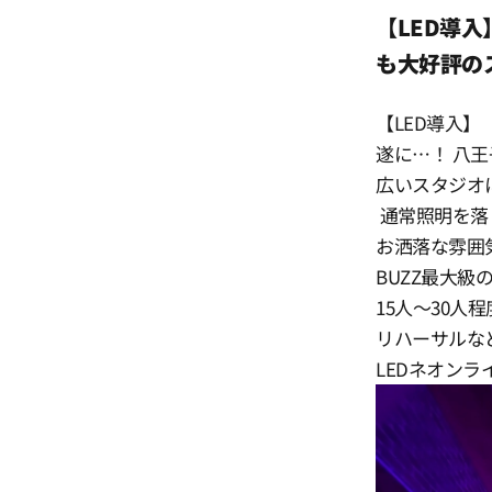
【LED導
16:00
も大好評の
16:30
【LED導入】
遂に…！ 八王
17:00
広いスタジオ
通常照明を落
お洒落な雰囲
17:30
BUZZ最大級
15人〜30人
18:00
リハーサルな
LEDネオン
18:30
19:00