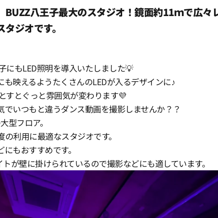
入】BUZZ八王子最大のスタジオ！鏡面約11ｍで広々
スタジオです。
子にもLED照明を導入いたしました💡
にも映えるようたくさんのLEDが入るデザインに♪
とすとぐっと雰囲気が変わります💜
気でいつもと違うダンス動画を撮影しませんか？？
の大型フロア。
程度の利用に最適なスタジオです。
どにもおすすめです。
ライトが壁に掛けられているので撮影などにも適しています。