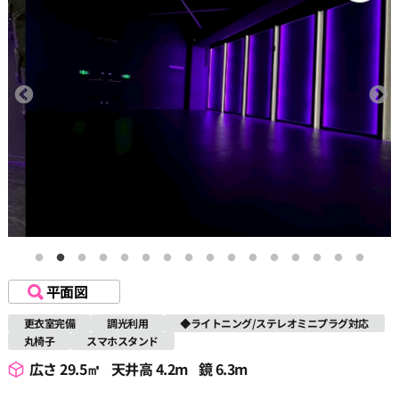
平面図
更衣室完備
調光利用
◆ライトニング/ステレオミニプラグ対応
丸椅子
スマホスタンド
広さ 29.5㎡
天井高 4.2m
鏡 6.3m