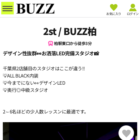
お気に入り
ログイン
2st / BUZZ柏
柏駅東口から徒歩3分
デザイン性抜群👀お洒落LED完備スタジオ📸
千葉県2店舗目のスタジオはここが違う!!
💡ALL BLACK内装
💡今までにない👀デザインLED
💡奥行◎中級スタジオ
2～6名ほどの少人数レッスンに最適です。