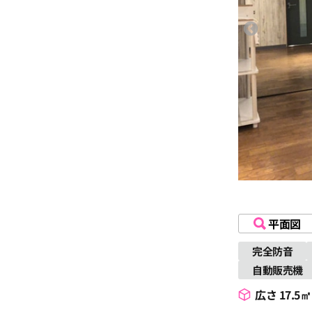
平面図
完全防音
自動販売機
広さ 17.5㎡