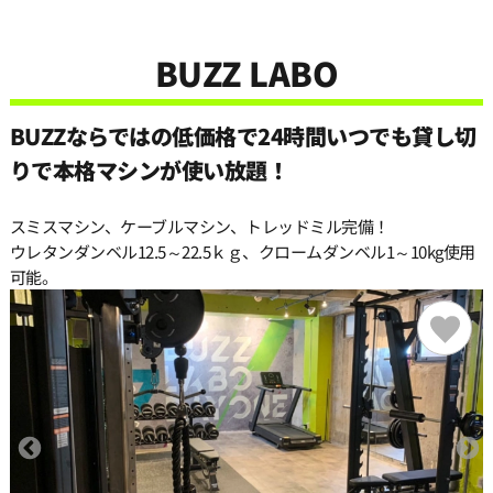
11:30
BUZZ LABO
12:00
BUZZならではの低価格で24時間いつでも貸し切
12:30
りで本格マシンが使い放題！
スミスマシン、ケーブルマシン、トレッドミル完備！
13:00
ウレタンダンベル12.5～22.5ｋｇ、クロームダンベル1～10kg使用
可能。
13:30
14:00
14:30