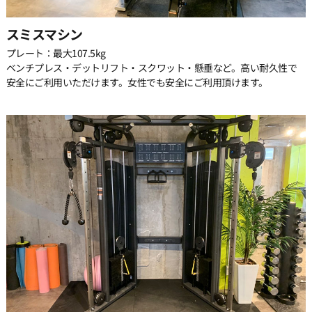
スミスマシン
26:00
プレート：最大107.5kg
ベンチプレス・デットリフト・スクワット・懸垂など。高い耐久性で
安全にご利用いただけます。女性でも安全にご利用頂けます。
26:30
27:00
27:30
28:00
28:30
29:00