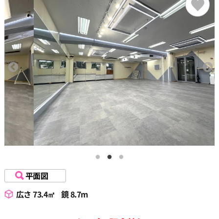
15:00
15:30
16:00
16:30
17:00
17:30
平面図
広さ 73.4㎡
鏡 8.7m
18:00