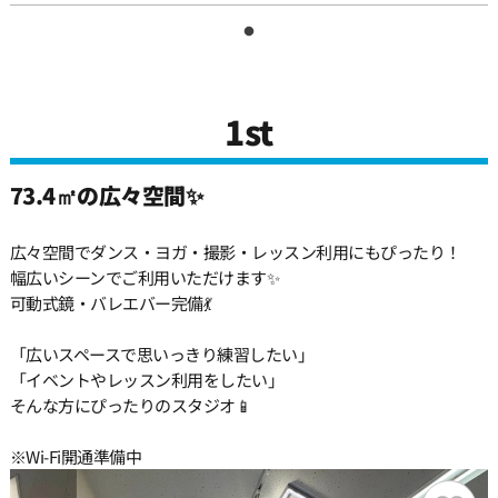
11:30
12:00
1st
12:30
73.4㎡の広々空間✨
13:00
広々空間でダンス・ヨガ・撮影・レッスン利用にもぴったり！
幅広いシーンでご利用いただけます✨
可動式鏡・バレエバー完備💃
13:30
「広いスペースで思いっきり練習したい」
「イベントやレッスン利用をしたい」
14:00
そんな方にぴったりのスタジオ📱
14:30
※Wi-Fi開通準備中