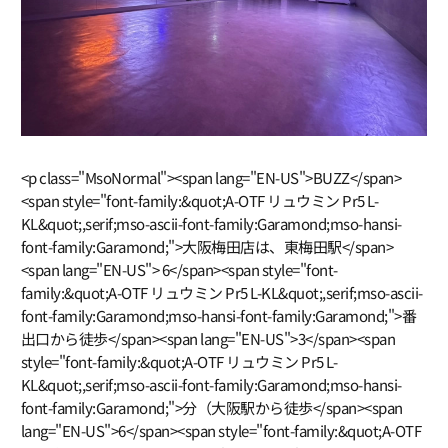
<p class="MsoNormal"><span lang="EN-US">BUZZ</span><span style="font-family:&quot;A-OTF リュウミン Pr5 L-KL&quot;,serif;mso-ascii-font-family:Garamond;mso-hansi-font-family:Garamond;">大阪梅田店は、東梅田駅</span><span lang="EN-US"> 6</span><span style="font-family:&quot;A-OTF リュウミン Pr5 L-KL&quot;,serif;mso-ascii-font-family:Garamond;mso-hansi-font-family:Garamond;">番出口から徒歩</span><span lang="EN-US">3</span><span style="font-family:&quot;A-OTF リュウミン Pr5 L-KL&quot;,serif;mso-ascii-font-family:Garamond;mso-hansi-font-family:Garamond;">分（大阪駅から徒歩</span><span lang="EN-US">6</span><span style="font-family:&quot;A-OTF リュウミン Pr5 L-KL&quot;,serif;mso-ascii-font-family:Garamond;mso-hansi-font-family:Garamond;">分）。全</span><span lang="EN-US">2</span><span style="font-family:&quot;A-OTF リュウミン Pr5 L-KL&quot;,serif;mso-ascii-font-family:Garamond;mso-hansi-font-family:Garamond;">室（</span><span lang="EN-US">A</span><span style="font-family:&quot;A-OTF リュウミン Pr5 L-KL&quot;,serif;mso-ascii-font-family:Garamond;mso-hansi-font-family:Garamond;">スタジオ／</span><span lang="EN-US">B</span><span style="font-family:&quot;A-OTF リュウミン Pr5 L-KL&quot;,serif;mso-ascii-font-family:Garamond;mso-hansi-font-family:Garamond;">スタジオ）を</span><span lang="EN-US">24</span><span style="font-family:&quot;A-OTF リュウミン Pr5 L-KL&quot;,serif;mso-ascii-font-family:Garamond;mso-hansi-font-family:Garamond;">時間使えるレンタルダンススタジオです。</span><span lang="EN-US">LED</span><span style="font-family:&quot;A-OTF リュウミン Pr5 L-KL&quot;,serif;mso-ascii-font-family:Garamond;mso-hansi-font-family:Garamond;">・ネオンサイン背景で“映える”画づくりがしやすく、</span><span lang="EN-US">5</span><span style="font-family:&quot;A-OTF リュウミン Pr5 L-KL&quot;,serif;mso-ascii-font-family:Garamond;mso-hansi-font-family:Garamond;">〜</span><span lang="EN-US">10</span><span style="font-family:&quot;A-OTF リュウミン Pr5 L-KL&quot;,serif;mso-ascii-font-family:Garamond;mso-hansi-font-family:Garamond;">名の合わせからショート撮影までテンポよく進められます。</span><span lang="EN-US"><o:p></o:p></span></p><p class="MsoNormal"><span style="mso-spacerun:yes;" lang="EN-US">&nbsp;</span><span lang="EN-US"><o:p></o:p></span></p><h2><span style="font-family:&quot;A-OTF リュウミン Pr5 L-KL&quot;,serif;mso-ascii-font-family:Garamond;mso-hansi-font-family:Garamond;">■</span><span lang="EN-US">BUZZ</span><span style="font-family:&quot;A-OTF リュウミン Pr5 L-KL&quot;,serif;mso-ascii-font-family:Garamond;mso-hansi-font-family:Garamond;">大阪梅田店の特徴</span><span lang="EN-US"><o:p></o:p></span></h2><p class="MsoNormal"><span style="font-family:&quot;Segoe UI Emoji&quot;,sans-serif;mso-bidi-font-family:&quot;Segoe UI Emoji&quot;;" lang="EN-US">✅</span><span lang="EN-US"> </span><span style="font-family:&quot;A-OTF リュウミン Pr5 L-KL&quot;,serif;mso-ascii-font-family:Garamond;mso-hansi-font-family:Garamond;">東梅田駅</span><span lang="EN-US"> 6</span><span style="font-family:&quot;A-OTF リュウミン Pr5 L-KL&quot;,serif;mso-ascii-font-family:Garamond;mso-hansi-font-family:Garamond;">番出口</span> <span style="font-family:&quot;A-OTF リュウミン Pr5 L-KL&quot;,serif;mso-ascii-font-family:Garamond;mso-hansi-font-family:Garamond;">徒歩</span><span lang="EN-US">3</span><span style="font-family:&quot;A-OTF リュウミン Pr5 L-KL&quot;,serif;mso-ascii-font-family:Garamond;mso-hansi-font-family:Garamond;">分／大阪駅</span> <span style="font-family:&quot;A-OTF リュウミン Pr5 L-KL&quot;,serif;mso-ascii-font-family:Garamond;mso-hansi-font-family:Garamond;">徒歩</span><span lang="EN-US">6</span><span style="font-family:&quot;A-OTF リュウミン Pr5 L-KL&quot;,serif;mso-ascii-font-family:Garamond;mso-hansi-font-family:Garamond;">分（</span><span lang="EN-US">K’s</span><span style="font-family:&quot;A-OTF リュウミン Pr5 L-KL&quot;,serif;mso-ascii-font-family:Garamond;mso-hansi-font-family:Garamond;">スクエアビル</span><span lang="EN-US"> B1-8-A</span><span style="font-family:&quot;A-OTF リュウミン Pr5 L-KL&quot;,serif;mso-ascii-font-family:Garamond;mso-hansi-font-family:Garamond;">／</span><span lang="EN-US">24</span><span style="font-family:&quot;A-OTF リュウミン Pr5 L-KL&quot;,serif;mso-ascii-font-family:Garamond;mso-hansi-font-family:Garamond;">時間営業）</span><span lang="EN-US"><o:p></o:p></span></p><p class="MsoNormal"><span style="font-family:&quot;Segoe UI Emoji&quot;,sans-serif;mso-bidi-font-family:&quot;Segoe UI Emoji&quot;;" lang="EN-US">✅</span><span lang="EN-US"> </span><span style="font-family:&quot;A-OTF リュウミン Pr5 L-KL&quot;,serif;mso-ascii-font-family:Garamond;mso-hansi-font-family:Garamond;">全</span><span lang="EN-US">2</span><span style="font-family:&quot;A-OTF リュウミン Pr5 L-KL&quot;,serif;mso-ascii-font-family:Garamond;mso-hansi-font-family:Garamond;">室：</span><span lang="EN-US">A</span><span style="font-family:&quot;A-OTF リュウミン Pr5 L-KL&quot;,serif;mso-ascii-font-family:Garamond;mso-hansi-font-family:Garamond;">（</span><span lang="EN-US">28.2</span><span style="font-family:&quot;A-OTF リュウミン Pr5 L-KL&quot;,serif;mso-ascii-font-family:Garamond;mso-hansi-font-family:Garamond;">㎡・天井</span><span lang="EN-US">2.6m</span><span style="font-family:&quot;A-OTF リュウミン Pr5 L-KL&quot;,serif;mso-ascii-font-family:Garamond;mso-hansi-font-family:Garamond;">・</span><span lang="EN-US">LED</span><span style="font-family:&quot;A-OTF リュウミン Pr5 L-KL&quot;,serif;mso-ascii-font-family:Garamond;mso-hansi-font-family:Garamond;">導入・鏡面約</span><span lang="EN-US">8m</span><span style="font-family:&quot;A-OTF リュウミン Pr5 L-KL&quot;,serif;mso-ascii-font-family:Garamond;mso-hansi-font-family:Garamond;">）／</span><span lang="EN-US">B</span><span style="font-family:&quot;A-OTF リュウミン Pr5 L-KL&quot;,serif;mso-ascii-font-family:Garamond;mso-hansi-font-family:Garamond;">（</span><span lang="EN-US">25.8</span><span style="font-family:&quot;A-OTF リュウミン Pr5 L-KL&quot;,serif;mso-ascii-font-family:Garamond;mso-hansi-font-family:Garamond;">㎡・天井</span><span lang="EN-US">2.6m</span><span style="font-family:&quot;A-OTF リュウミン Pr5 L-KL&quot;,serif;mso-ascii-font-family:Garamond;mso-hansi-font-family:Garamond;">・ネオンサイン・鏡面約</span><span lang="EN-US">8m</span><span style="font-family:&quot;A-OTF リュウミン Pr5 L-KL&quot;,serif;mso-ascii-font-family:Garamond;mso-hansi-font-family:Garamond;">）</span><span lang="EN-US"><o:p></o:p></span></p><p class="MsoNormal"><span style="font-family:&quot;Segoe UI Emoji&quot;,sans-serif;mso-bidi-font-family:&quot;Segoe UI Emoji&quot;;" lang="EN-US">✅</span><span lang="EN-US"> </span><span style="font-family:&quot;A-OTF リュウミン Pr5 L-KL&quot;,serif;mso-ascii-font-family:Garamond;mso-hansi-font-family:Garamond;">スマホスタンド付きで三脚なしでも撮影しやすいポジションが組める</span><span lang="EN-US"><o:p></o:p></span></p><p class="MsoNormal"><span style="font-family:&quot;Segoe UI Emoji&quot;,sans-serif;mso-bidi-font-family:&quot;Segoe UI Emoji&quot;;" lang="EN-US">✅</span><span lang="EN-US"> 30</span><span style="font-family:&quot;A-OTF リュウミン Pr5 L-KL&quot;,serif;mso-ascii-font-family:Garamond;mso-hansi-font-family:Garamond;">分</span><span lang="EN-US">300</span><span style="font-family:&quot;A-OTF リュウミン Pr5 L-KL&quot;,serif;mso-ascii-font-family:Garamond;mso-hansi-font-family:Garamond;">円〜／深夜パックあり（各室の料金表を後掲）</span><span lang="EN-US"><o:p></o:p></span></p><p class="MsoNormal"><span style="mso-spacerun:yes;" lang="EN-US">&nbsp;</span><span lang="EN-US"><o:p></o:p></span></p><h2><span style="font-family:&quot;A-OTF リュウミン Pr5 L-KL&quot;,serif;mso-ascii-font-family:Garamond;mso-hansi-font-family:Garamond;">■キャンセルポリシー（全室共通）</span><span lang="EN-US"><o:p></o:p></span></h2><p class="MsoNormal"><span style="font-family:&quot;A-OTF リュウミン Pr5 L-KL&quot;,serif;mso-ascii-font-family:Garamond;mso-hansi-font-family:Garamond;">「スタジオレンタル予定開始時刻」の〜</span><span lang="EN-US">3</span><span style="font-family:&quot;A-OTF リュウミン Pr5 L-KL&quot;,serif;mso-ascii-font-family:Garamond;mso-hansi-font-family:Garamond;">日前（</span><span lang="EN-US">48</span><span style="font-family:&quot;A-OTF リュウミン Pr5 L-KL&quot;,serif;mso-ascii-font-family:Garamond;mso-hansi-font-family:Garamond;">時間</span><span lang="EN-US">1</span><span style="font-family:&quot;A-OTF リュウミン Pr5 L-KL&quot;,serif;mso-ascii-font-family:Garamond;mso-hansi-font-family:Garamond;">秒まで）：</span><span lang="EN-US">0% </span><span style="font-family:&quot;A-OTF リュウミン Pr5 L-KL&quot;,serif;mso-ascii-font-family:Garamond;mso-hansi-font-family:Garamond;">／</span><span lang="EN-US"> 2</span><span style="font-family:&quot;A-OTF リュウミン Pr5 L-KL&quot;,serif;mso-ascii-font-family:Garamond;mso-hansi-font-family:Garamond;">日前（</span><span lang="EN-US">48</span><span style="font-family:&quot;A-OTF リュウミン Pr5 L-KL&quot;,serif;mso-ascii-font-family:Garamond;mso-hansi-font-family:Garamond;">時間）〜当日（予約開始時刻まで）：</span><span lang="EN-US">100%<o:p></o:p></span></p><p class="MsoNormal"><span style="mso-spacerun:yes;" lang="EN-US">&nbsp;</span><span lang="EN-US"><o:p></o:p></span></p><p class="MsoNormal"><span style="font-family:&quot;A-OTF リュウミン Pr5 L-KL&quot;,serif;mso-ascii-font-family:Garamond;mso-hansi-font-family:Garamond;">＿＿＿＿</span><span lang="EN-US"><o:p></o:p></span></p><p class="MsoNormal"><span lang="EN-US"><o:p></o:p></span></p><h2><span lang="EN-US">BUZZ</span><span style="font-family:&quot;A-OTF リュウミン Pr5 L-KL&quot;,serif;mso-ascii-font-family:Garamond;mso-hansi-font-family:Garamond;">大阪梅田店｜各スタジオの詳細紹介</span><span lang="EN-US"><o:p></o:p></span><span style="mso-spacerun:yes;" lang="EN-US">&nbsp;</span><span lang="EN-US"><o:p></o:p></span></h2><h3><span style="font-family:&quot;A-OTF リュウミン Pr5 L-KL&quot;,serif;mso-ascii-font-family:Garamond;mso-hansi-font-family:Garamond;">①【</span><span lang="EN-US">A</span><span style="font-family:&quot;A-OTF リュウミン Pr5 L-KL&quot;,serif;mso-ascii-font-family:Garamond;mso-hansi-font-family:Garamond;">スタジオ】</span><span lang="EN-US">28.2</span><span style="font-family:&quot;A-OTF リュウミン Pr5 L-KL&quot;,serif;mso-ascii-font-family:Garamond;mso-hansi-font-family:Garamond;">㎡／</span><span lang="EN-US">LED</span><span style="font-family:&quot;A-OTF リュウミン Pr5 L-KL&quot;,serif;mso-ascii-font-family:Garamond;mso-hansi-font-family:Garamond;">導入。横幅“約</span><span lang="EN-US">8m</span><span style="font-family:&quo