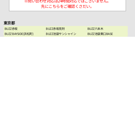
※問い合わせ対応は24時間対応ではございません。
先にこちらをご確認くさだい。
東京都
BUZZ赤坂
BUZZ赤坂見附
BUZZ六本木
BUZZ BAYSIDE(浜松町)
BUZZ池袋サンシャイン
BUZZ池袋東口BASE
BUZZ池袋本店
BUZZ池袋西口タワー
BUZZ池袋西口PARK
BUZZ南池袋
BUZZ代々木
BUZZ渋谷
BUZZ渋谷MARKCITY
BUZZ渋谷東口SQUARE
BUZZ渋谷宮下PARK
BUZZ渋谷TOWER
BUZZ下北沢
BUZZ吉祥寺
BUZZ高田馬場
BUZZ高田馬場2丁目
BUZZ新宿
BUZZ新宿ハウス
BUZZ新宿駅前
BUZZ新宿4丁目
BUZZ 新宿コンシェルジュ
BUZZ東新宿
BUZZ新宿西口
BUZZ大久保
BUZZ神田
BUZZ秋葉原
BUZZ上野
BUZZ日暮里
BUZZ西日暮里
BUZZ巣鴨
BUZZ西葛西
BUZZ竹ノ塚
BUZZ田無
BUZZ八王子
BUZZ八王子2nd
BUZZ国分寺
BUZZ西国分寺
BUZZ町田
BUZZ羽村
BUZZフィットネス大久保
BUZZ LABO
BUZZ esports 上野
BUZZ麻雀
神奈川県
BUZZ川崎
BUZZ横浜
BUZZ横浜東口(天高6ｍスタジ
オ)
BUZZ横浜2nd(保土ヶ谷)
BUZZ新横浜
BUZZ綱島
BUZZ関内
BUZZ相模原