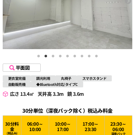
平面図
更衣室完備
調光利用
丸椅子
スマホスタンド
自動販売機
◆Bluetooth対応/タイプC
広さ 13.4㎡
天井高 3.3m
鏡 3.6m
30分単位（深夜パック除く）税込み料金
30分料
06:00～
10:00～
17:00～
23:30～
金
10:00
17:00
23:30
06:00
(税込み)
深夜パック