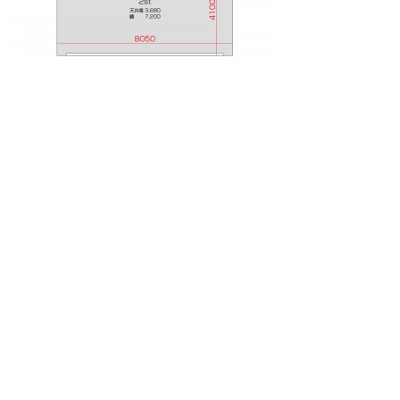
500円～
2スタジオ
広さ33.0㎡
日
月
火
水
木
金
土
08/09
08/10
08/11
08/12
08/13
08/14
08/15