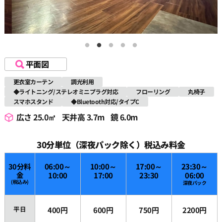
平面図
更衣室カーテン
調光利用
◆ライトニング/ステレオミニプラグ対応
フローリング
丸椅子
スマホスタンド
◆Bluetooth対応/タイプC
広さ 25.0㎡
天井高 3.7m
鏡 6.0m
30分単位（深夜パック除く）税込み料金
30分料
06:00～
10:00～
17:00～
23:30～
金
10:00
17:00
23:30
06:00
(税込み)
深夜パック
平日
400円
600円
750円
2200円