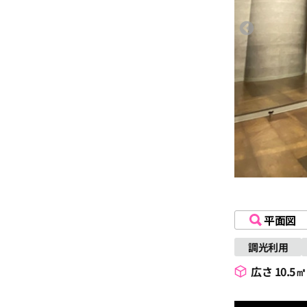
平面図
調光利用
広さ 10.5㎡