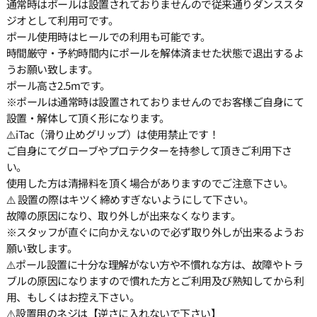
通常時はポールは設置されておりませんので従来通りダンススタ
ジオとして利用可です。
ポール使用時はヒールでの利用も可能です。
時間厳守・予約時間内にポールを解体済ませた状態で退出するよ
うお願い致します。
ポール高さ2.5mです。
※ポールは通常時は設置されておりませんのでお客様ご自身にて
設置・解体して頂く形になります。
⚠️iTac（滑り止めグリップ）は使用禁止です！
ご自身にてグローブやプロテクターを持参して頂きご利用下さ
い。
使用した方は清掃料を頂く場合がありますのでご注意下さい。
⚠️ 設置の際はキツく締めすぎないようにして下さい。
故障の原因になり、取り外しが出来なくなります。
※スタッフが直ぐに向かえないので必ず取り外しが出来るようお
願い致します。
⚠️ポール設置に十分な理解がない方や不慣れな方は、故障やトラ
ブルの原因になりますので慣れた方とご利用及び熟知してから利
用、もしくはお控え下さい。
⚠️設置用のネジは【逆さに入れないで下さい】