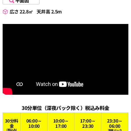
平面図
広さ 22.8㎡
天井高 2.5m
19:00
19:30
20:00
20:30
21:00
21:30
30分単位（深夜パック除く）税込み料金
30分料
06:00～
10:00～
17:00～
23:30～
22:00
金
10:00
17:00
23:30
06:00
(税込み)
深夜パック