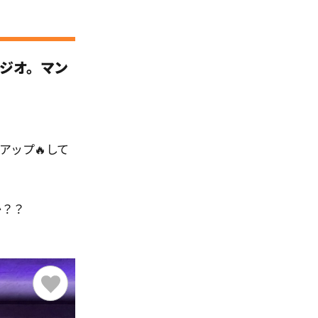
タジオ。マン
アップ🔥して
か？？