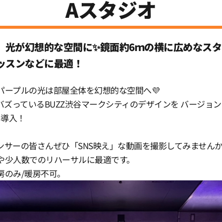
Aスタジオ
入】光が幻想的な空間に✨鏡面約6ｍの横に広めなス
ッスンなどに最適！
×パープルの光は部屋全体を幻想的な空間へ💜
でもバズっているBUZZ渋谷マークシティのデザインを バージョン
も導入！
ンサーの皆さんぜひ「SNS映え」な動画を撮影してみません
や少人数でのリハーサルに最適です。
房のみ/暖房不可。