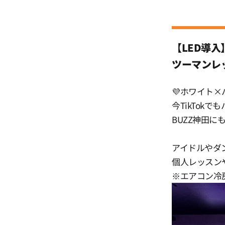
12:30
13:00
【LED導
ツーマンレ
13:30
💜ホワイト
今TikTok
14:00
BUZZ神田に
14:30
アイドルやダ
個人レッスン
15:00
※エアコン冷
15:30