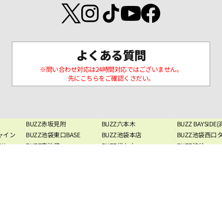
よくある質問
※問い合わせ対応は24時間対応ではございません。
先にこちらをご確認くさだい。
BUZZ赤坂見附
BUZZ六本木
BUZZ BAYSIDE
ャイン
BUZZ池袋東口BASE
BUZZ池袋本店
BUZZ池袋西口
RK
BUZZ南池袋
BUZZ代々木
BUZZ渋谷
TY
BUZZ渋谷東口SQUARE
BUZZ渋谷宮下PARK
BUZZ渋谷TOWE
BUZZ吉祥寺
BUZZ高田馬場
BUZZ高田馬場
BUZZ新宿ハウス
BUZZ新宿駅前
BUZZ新宿4丁目
シェルジュ
BUZZ東新宿
BUZZ新宿西口
BUZZ大久保
BUZZ秋葉原
BUZZ上野
BUZZ日暮里
BUZZ巣鴨
BUZZ西葛西
BUZZ竹ノ塚
BUZZ八王子
BUZZ八王子2nd
BUZZ国分寺