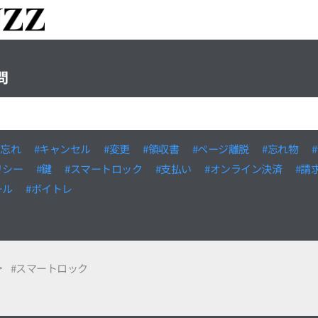
問
い忘れ
#キャンセル
#変更
#領収書
#ページ離脱
#忘れ物
リシー
#鍵
#スマートロック
#支払い
#オンライン決済
#請
ール
#ボイトレ
#スマートロック