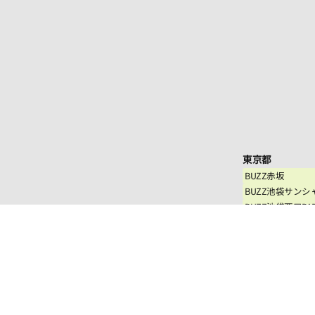
東京都
BUZZ赤坂
BUZZ池袋サンシ
BUZZ池袋西口PA
BUZZ渋谷MARKCI
BUZZ下北沢
BUZZ新宿
BUZZ 新宿コン
BUZZ神田
BUZZ西日暮里
BUZZ田無