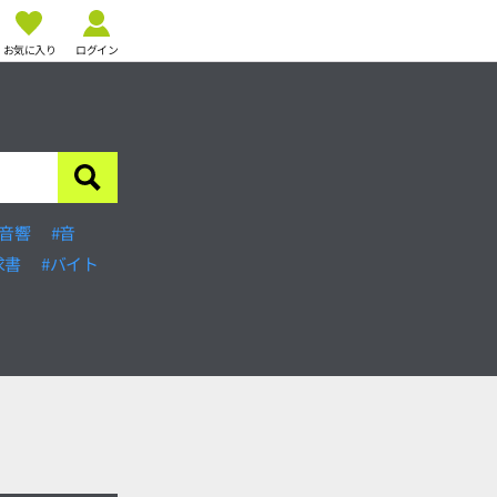
お気に入り
ログイン
#音響
#音
求書
#バイト