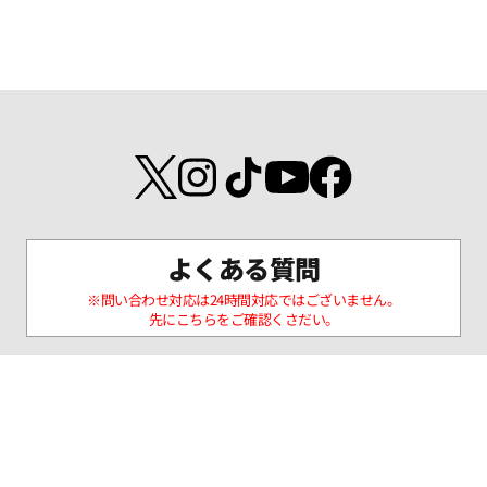
よくある質問
※問い合わせ対応は24時間対応ではございません。
先にこちらをご確認くさだい。
BUZZ赤坂見附
BUZZ六本木
BUZZ BAYSIDE
ャイン
BUZZ池袋東口BASE
BUZZ池袋本店
BUZZ池袋西口
RK
BUZZ南池袋
BUZZ代々木
BUZZ渋谷