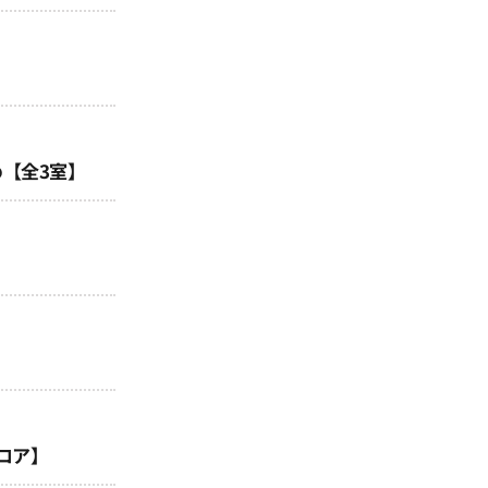
め【全3室】
ロア】