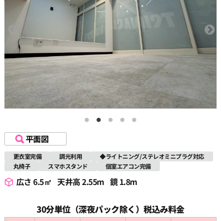
平面図
更衣室完備
調光利用
◆ライトニング/ステレオミニプラグ対応
丸椅子
スマホスタンド
個室エアコン完備
広さ 6.5㎡
天井高 2.55m
鏡 1.8m
30分単位（深夜パック除く）税込み料金