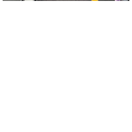
②出て右側の道を進む
同じ店のスタジオ
OTHER STUDIO