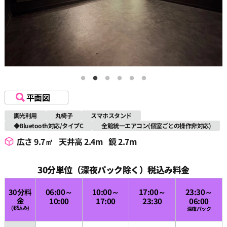
平面図
調光利用
丸椅子
スマホスタンド
◆Bluetooth対応/タイプC
全館統一エアコン(個室ごとの操作非対応)
広さ 9.7㎡
天井高 2.4m
鏡 2.7m
30分単位（深夜パック除く）税込み料金
30分料
06:00～
10:00～
17:00～
23:30～
金
10:00
17:00
23:30
06:00
(税込み)
深夜パック