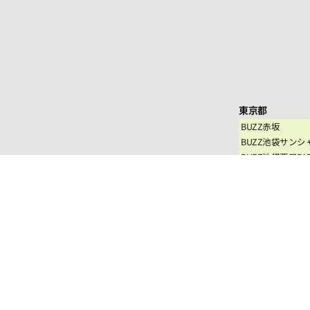
東京都
BUZZ赤坂
BUZZ池袋サンシ
BUZZ池袋西口PA
BUZZ渋谷MARKCI
BUZZ下北沢
BUZZ新宿
BUZZ 新宿コン
BUZZ神田
BUZZ西日暮里
BUZZ田無
BUZZ西国分寺
BUZZ LABO