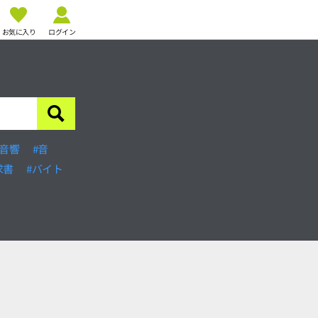
お気に入り
ログイン
#音響
#音
求書
#バイト