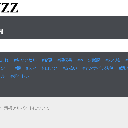
問
い忘れ
#キャンセル
#変更
#領収書
#ページ離脱
#忘れ物
リシー
#鍵
#スマートロック
#支払い
#オンライン決済
#請
ール
#ボイトレ
清掃アルバイトについて