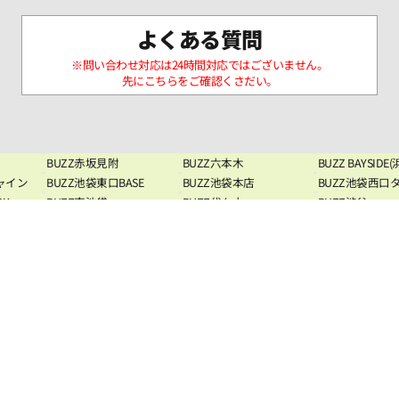
よくある質問
※問い合わせ対応は24時間対応ではございません。
先にこちらをご確認くさだい。
BUZZ赤坂見附
BUZZ六本木
BUZZ BAYSIDE
ャイン
BUZZ池袋東口BASE
BUZZ池袋本店
BUZZ池袋西口
RK
BUZZ南池袋
BUZZ代々木
BUZZ渋谷
TY
BUZZ渋谷東口SQUARE
BUZZ渋谷宮下PARK
BUZZ渋谷TOWE
BUZZ吉祥寺
BUZZ高田馬場
BUZZ高田馬場
BUZZ新宿ハウス
BUZZ新宿駅前
BUZZ新宿4丁目
シェルジュ
BUZZ東新宿
BUZZ新宿西口
BUZZ大久保
BUZZ秋葉原
BUZZ上野
BUZZ日暮里
BUZZ巣鴨
BUZZ西葛西
BUZZ竹ノ塚
BUZZ八王子
BUZZ八王子2nd
BUZZ国分寺
BUZZ町田
BUZZ羽村
BUZZフィット
BUZZ esports 上野
BUZZ麻雀