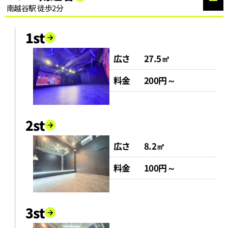
南越谷駅 徒歩2分
1st
広さ
27.5㎡
料金
200円～
2st
広さ
8.2㎡
料金
100円～
3st