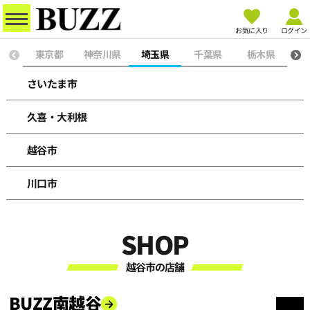
お気に入り
ログイン
東京都
神奈川県
埼玉県
千葉県
栃木県
群
さいたま市
久喜・大利根
越谷市
川口市
SHOP
越谷市の店舗
BUZZ南越谷