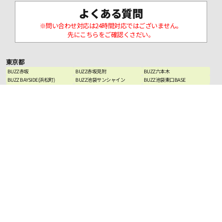
よくある質問
※問い合わせ対応は24時間対応ではございません。
先にこちらをご確認くさだい。
東京都
BUZZ赤坂
BUZZ赤坂見附
BUZZ六本木
BUZZ BAYSIDE(浜松町)
BUZZ池袋サンシャイン
BUZZ池袋東口BASE
BUZZ池袋本店
BUZZ池袋西口タワー
BUZZ池袋西口PARK
BUZZ南池袋
BUZZ代々木
BUZZ渋谷
BUZZ渋谷MARKCITY
BUZZ渋谷東口SQUARE
BUZZ渋谷宮下PARK
BUZZ渋谷TOWER
BUZZ下北沢
BUZZ吉祥寺
BUZZ高田馬場
BUZZ高田馬場2丁目
BUZZ新宿
BUZZ新宿ハウス
BUZZ新宿駅前
BUZZ新宿4丁目
BUZZ 新宿コンシェルジュ
BUZZ東新宿
BUZZ新宿西口
BUZZ大久保
BUZZ神田
BUZZ秋葉原
BUZZ上野
BUZZ日暮里
BUZZ西日暮里
BUZZ巣鴨
BUZZ西葛西
BUZZ竹ノ塚
BUZZ田無
BUZZ八王子
BUZZ八王子2nd
BUZZ国分寺
BUZZ西国分寺
BUZZ町田
BUZZ羽村
BUZZフィットネス大久保
BUZZ LABO
BUZZ esports 上野
BUZZ麻雀
神奈川県
BUZZ川崎
BUZZ横浜
BUZZ横浜東口(天高6ｍスタジ