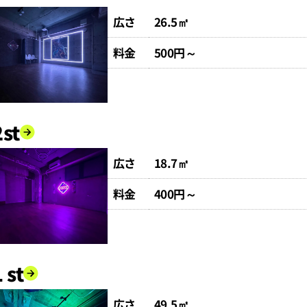
広さ
26.5㎡
料金
500円～
st
広さ
18.7㎡
料金
400円～
 st
広さ
49.5㎡