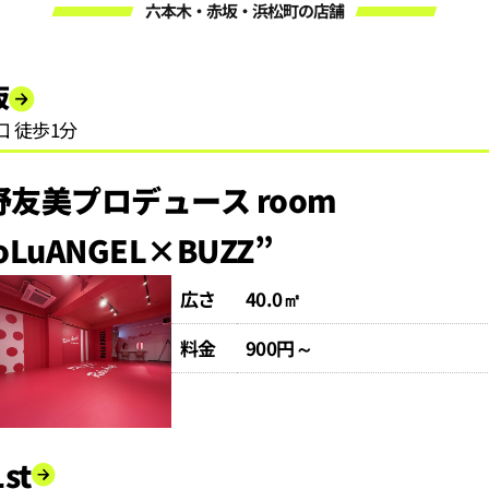
六本木・赤坂・浜松町の店舗
坂
口 徒歩1分
野友美プロデュース room
oLuANGEL×BUZZ”
広さ
40.0㎡
料金
900円～
st