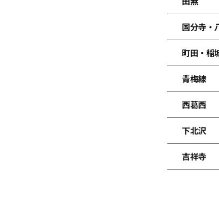
田無
国分寺・
町田・稲
青梅線
西葛西
下北沢
吉祥寺