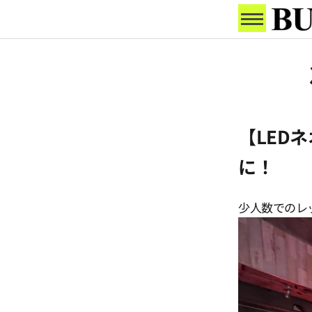
【LED
に！
少人数でのレ