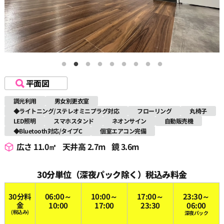
平面図
調光利用
男女別更衣室
◆ライトニング/ステレオミニプラグ対応
フローリング
丸椅子
LED照明
スマホスタンド
ネオンサイン
自動販売機
◆Bluetooth対応/タイプC
個室エアコン完備
広さ 11.0㎡
天井高 2.7m
鏡 3.6m
30分単位（深夜パック除く）税込み料金
30分料
06:00～
10:00～
17:00～
23:30～
金
10:00
17:00
23:30
06:00
(税込み)
深夜パック