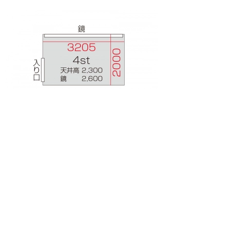
300円～
4st
広さ6.4㎡
金
土
日
月
火
水
木
08/07
08/08
08/09
08/10
08/11
08/12
08/13