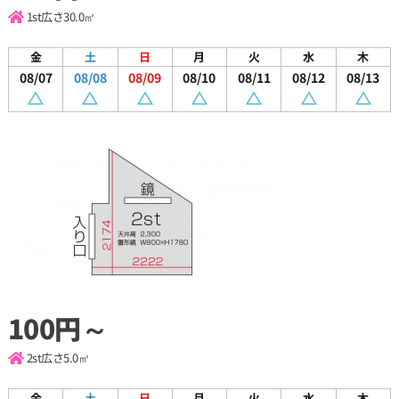
1st
広さ30.0㎡
金
土
日
月
火
水
木
08/07
08/08
08/09
08/10
08/11
08/12
08/13
100円～
2st
広さ5.0㎡
金
土
日
月
火
水
木