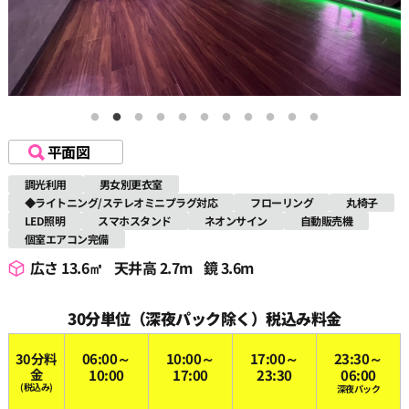
平面図
調光利用
男女別更衣室
◆ライトニング/ステレオミニプラグ対応
フローリング
丸椅子
LED照明
スマホスタンド
ネオンサイン
自動販売機
個室エアコン完備
広さ 13.6㎡
天井高 2.7m
鏡 3.6m
30分単位（深夜パック除く）税込み料金
30分料
06:00～
10:00～
17:00～
23:30～
金
10:00
17:00
23:30
06:00
(税込み)
深夜パック