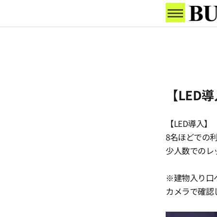
【LED
【LED導入】
8名ほどでの
少人数でのレ
※建物入り口
カメラで確認