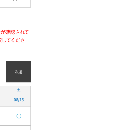
合が確認されて
択してくださ
次週
土
08/15