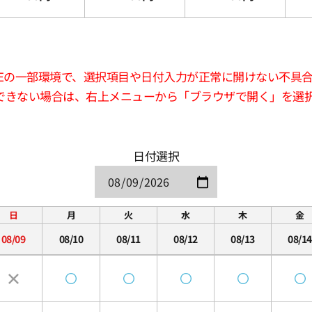
版LINEの一部環境で、選択項目や日付入力が正常に開けない不具
できない場合は、右上メニューから「ブラウザで開く」を選
日付選択
日
月
火
水
木
金
08/09
08/10
08/11
08/12
08/13
08/14