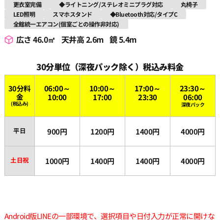
更衣室完備
◆ライトニング/ステレオミニプラグ対応
丸椅子
LED照明
スマホスタンド
◆Bluetooth対応/タイプC
全館統一エアコン(個室ごとの操作非対応)
広さ 46.0㎡
天井高 2.6m
鏡 5.4m
30分単位（深夜パック除く）税込み料金
30分料
06:00～
10:00～
17:00～
23:30～
金
10:00
17:00
23:30
06:00
(税込み)
深夜パック
平日
900円
1200円
1400円
4000円
土日祝
1000円
1400円
1400円
4000円
Android版LINEの一部環境で、選択項目や日付入力が正常に開けな