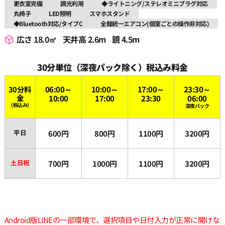
更衣室完備
調光利用
◆ライトニング/ステレオミニプラグ対応
丸椅子
LED照明
スマホスタンド
◆Bluetooth対応/タイプC
全館統一エアコン(個室ごとの操作非対応)
広さ 18.0㎡
天井高 2.6m
鏡 4.5m
30分単位（深夜パック除く）税込み料金
30分料
06:00～
10:00～
17:00～
23:30～
金
10:00
17:00
23:30
06:00
(税込み)
深夜パック
平日
600円
800円
1100円
3200円
土日祝
700円
1000円
1100円
3200円
Android版LINEの一部環境で、選択項目や日付入力が正常に開けな