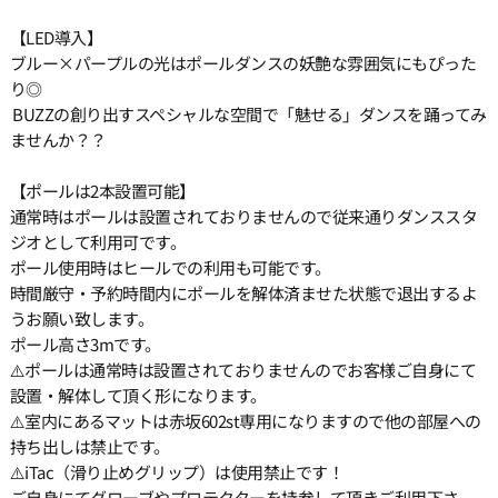
【LED導入】
ブルー×パープルの光はポールダンスの妖艶な雰囲気にもぴった
り◎
BUZZの創り出すスペシャルな空間で「魅せる」ダンスを踊ってみ
ませんか？？
【ポールは2本設置可能】
通常時はポールは設置されておりませんので従来通りダンススタ
ジオとして利用可です。
ポール使用時はヒールでの利用も可能です。
時間厳守・予約時間内にポールを解体済ませた状態で退出するよ
うお願い致します。
ポール高さ3mです。
⚠️ポールは通常時は設置されておりませんのでお客様ご自身にて
設置・解体して頂く形になります。
⚠️室内にあるマットは赤坂602st専用になりますので他の部屋への
持ち出しは禁止です。
⚠️iTac（滑り止めグリップ）は使用禁止です！
ご自身にてグローブやプロテクターを持参して頂きご利用下さ