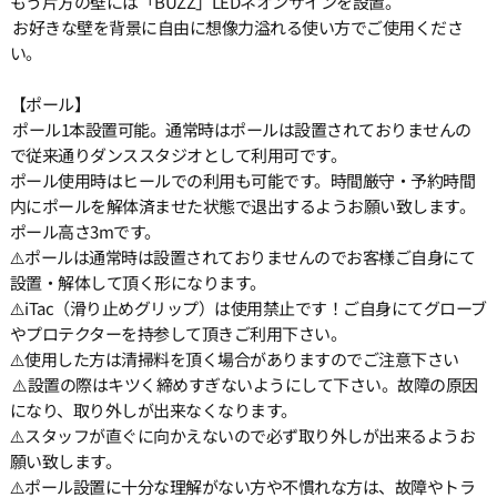
もう片方の壁には「BUZZ」LEDネオンサインを設置。
お好きな壁を背景に自由に想像力溢れる使い方でご使用くださ
い。
【ポール】
ポール1本設置可能。通常時はポールは設置されておりませんの
で従来通りダンススタジオとして利用可です。
ポール使用時はヒールでの利用も可能です。時間厳守・予約時間
内にポールを解体済ませた状態で退出するようお願い致します。
ポール高さ3mです。
⚠️ポールは通常時は設置されておりませんのでお客様ご自身にて
設置・解体して頂く形になります。
⚠️iTac（滑り止めグリップ）は使用禁止です！ご自身にてグローブ
やプロテクターを持参して頂きご利用下さい。
⚠️使用した方は清掃料を頂く場合がありますのでご注意下さい
⚠️設置の際はキツく締めすぎないようにして下さい。故障の原因
になり、取り外しが出来なくなります。
⚠️スタッフが直ぐに向かえないので必ず取り外しが出来るようお
願い致します。
⚠️ポール設置に十分な理解がない方や不慣れな方は、故障やトラ