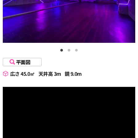
平面図
広さ 45.0㎡
天井高 3m
鏡 9.0m