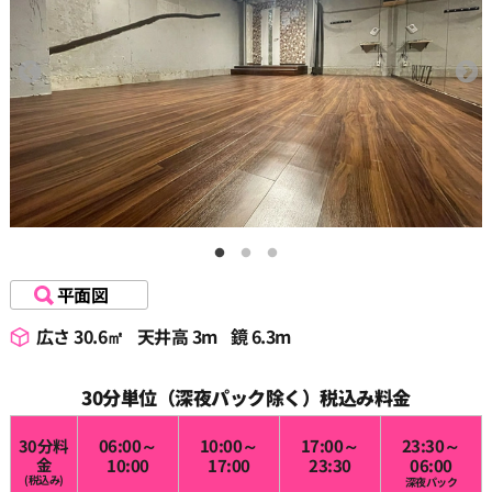
平面図
広さ 30.6㎡
天井高 3m
鏡 6.3m
30分単位（深夜パック除く）税込み料金
30分料
06:00～
10:00～
17:00～
23:30～
金
10:00
17:00
23:30
06:00
(税込み)
深夜パック