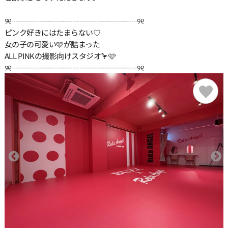
୨୧┈┈┈┈┈┈┈┈┈┈┈┈┈┈┈┈┈୨୧
15:30
ピンク好きにはたまらない♡
女の子の可愛い🩷が詰まった
ALL PINKの撮影向けスタジオ🦩🩷
16:00
୨୧┈┈┈┈┈┈┈┈┈┈┈┈┈┈┈┈┈୨୧
16:30
17:00
17:30
18:00
18:30