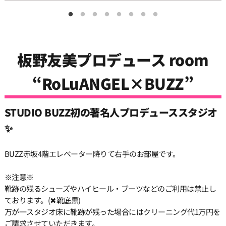
12:00
板野友美プロデュース room
12:30
“RoLuANGEL×BUZZ”
13:00
STUDIO BUZZ初の著名人プロデューススタジオ
13:30
✨
BUZZ赤坂4階エレベーター降りて右手のお部屋です。
14:00
※注意※
靴跡の残るシューズやハイヒール・ブーツなどのご利用は禁止し
14:30
ております。(✖靴底黒)
万が一スタジオ床に靴跡が残った場合にはクリーニング代1万円を
15:00
ご請求させていただきます。