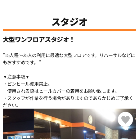
12:00
スタジオ
12:30
大型ワンフロアスタジオ！
"15人程〜25人の利用に最適な大型フロアです。リハーサルなどに
13:00
もおすすめです。 "
13:30
▼注意事項▼
・ピンヒール使用禁止。
使用される際はヒールカバーの着用をお願い致します。
14:00
・スタッフが作業を行う場合がありますのであらかじめご了承く
ださい。
14:30
15:00