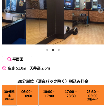
15:30
16:00
16:30
17:00
平面図
広さ 51.0㎡
天井高 2.6m
17:30
30分単位（深夜パック除く）税込み料金
18:00
30分料
06:00～
10:00～
17:00～
23:30～
金
10:00
17:00
23:30
06:00
(税込み)
深夜パック
18:30