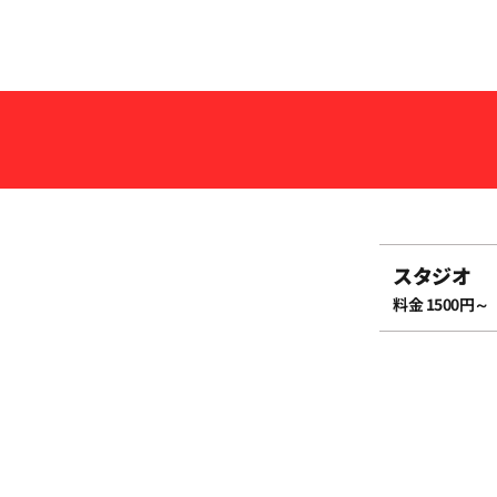
09:00
09:30
10:00
10:30
スタジオ
11:00
料金 1500円～
11:30
12:00