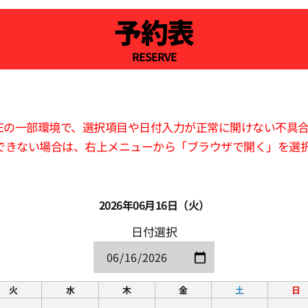
予約表
RESERVE
版LINEの一部環境で、選択項目や日付入力が正常に開けない不具
できない場合は、右上メニューから「ブラウザで開く」を選
2026年06月16日（火）
日付選択
火
水
木
金
土
日