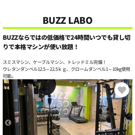
11:30
BUZZ LABO
12:00
BUZZならではの低価格で24時間いつでも貸し切
12:30
りで本格マシンが使い放題！
スミスマシン、ケーブルマシン、トレッドミル完備！
13:00
ウレタンダンベル12.5～22.5ｋｇ、クロームダンベル1～10kg使用
可能。
13:30
14:00
14:30