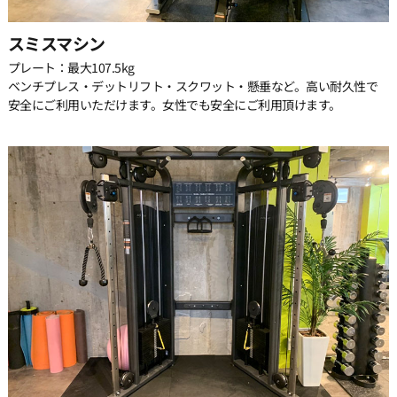
スミスマシン
26:00
プレート：最大107.5kg
ベンチプレス・デットリフト・スクワット・懸垂など。高い耐久性で
安全にご利用いただけます。女性でも安全にご利用頂けます。
26:30
27:00
27:30
28:00
28:30
29:00