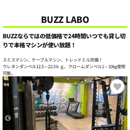
11:30
BUZZ LABO
12:00
BUZZならではの低価格で24時間いつでも貸し切
12:30
りで本格マシンが使い放題！
スミスマシン、ケーブルマシン、トレッドミル完備！
13:00
ウレタンダンベル12.5～22.5ｋｇ、クロームダンベル1～10kg使用
可能。
13:30
14:00
14:30