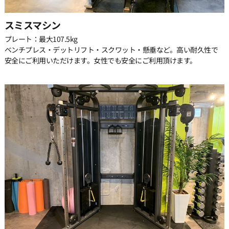
スミスマシン
26:00
プレート：最大107.5kg
ベンチプレス・デットリフト・スクワット・懸垂など。高い耐久性で
安全にご利用いただけます。女性でも安全にご利用頂けます。
26:30
27:00
27:30
28:00
28:30
29:00