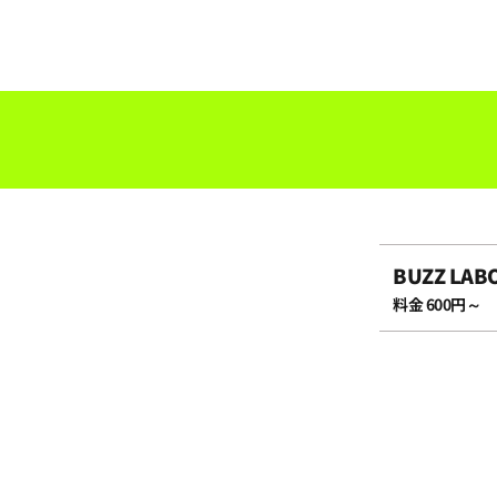
09:00
09:30
10:00
10:30
BUZZ LAB
11:00
料金 600円～
11:30
12:00