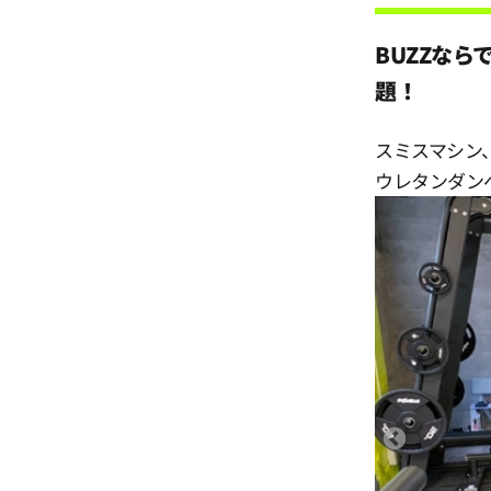
12:30
BUZZな
題！
13:00
スミスマシン
13:30
ウレタンダンベ
14:00
14:30
15:00
15:30