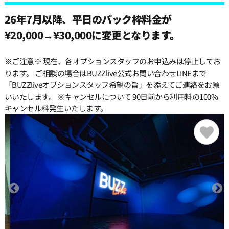
26年7月以降、平日のパック枠料金が
13:00
¥20,000→¥30,000に変更となります。
※ご注意※ 現在、各オプションスタッフのお申込みは停止してお
13:30
ります。 ご相談の場合はBUZZlive公式お問い合わせLINEまで
「BUZZliveオプションスタッフ希望の旨」を添えてご連絡をお願
いいたします。 ※キャンセルについて 90日前から利用料の100%
14:00
キャンセル料発生いたします。
14:30
15:00
15:30
16:00