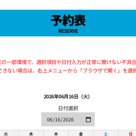
予約表
RESERVE
版LINEの一部環境で、選択項目や日付入力が正常に開けない不具
できない場合は、右上メニューから「ブラウザで開く」を選
2026年06月16日（火）
日付選択
火
水
木
金
土
日