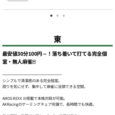
11:30
12:00
東
12:30
最安値30分100円～！落ち着いて打てる完全個
13:00
室・無人麻雀🀄️
13:30
━━━━━━━━━━━━━━━━
シンプルで清潔感のある完全個室。
周りを気にせず、集中して麻雀に没頭できる空間。
14:00
AMOS REXX Ⅲ搭載で本格対局が可能。
AKRacingのゲーミングチェア完備で、長時間でも快適。
14:30