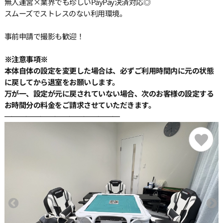
無人運営×業界でも珍しいPayPay決済対応◎
15:00
スムーズでストレスのない利用環境。
事前申請で撮影も歓迎！
15:30
※注意事項※
本体自体の設定を変更した場合は、必ずご利用時間内に元の状態
16:00
に戻してから退室をお願いします。
万が一、設定が元に戻されていない場合、次のお客様の設定する
お時間分の料金をご請求させていただきます。
16:30
━━━━━━━━━━━━━━━━
17:00
17:30
18:00