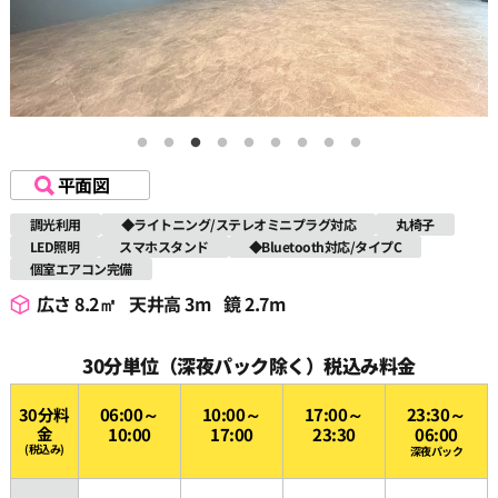
平面図
調光利用
◆ライトニング/ステレオミニプラグ対応
丸椅子
LED照明
スマホスタンド
◆Bluetooth対応/タイプC
個室エアコン完備
広さ 8.2㎡
天井高 3m
鏡 2.7m
30分単位（深夜パック除く）税込み料金
30分料
06:00～
10:00～
17:00～
23:30～
金
10:00
17:00
23:30
06:00
(税込み)
深夜パック