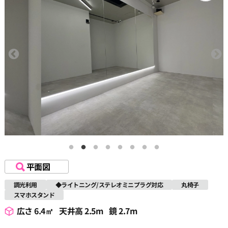
平面図
調光利用
◆ライトニング/ステレオミニプラグ対応
丸椅子
スマホスタンド
広さ 6.4㎡
天井高 2.5m
鏡 2.7m