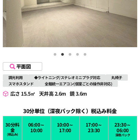
平面図
調光利用
◆ライトニング/ステレオミニプラグ対応
丸椅子
スマホスタンド
全館統一エアコン(個室ごとの操作非対応)
広さ 15.5㎡
天井高 2.6m
鏡 3.6m
30分単位（深夜パック除く）税込み料金
30分料
06:00～
10:00～
17:00～
23:30～
金
10:00
17:00
23:30
06:00
(税込み)
深夜パック