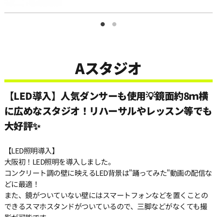
11:30
12:00
Aスタジオ
12:30
【LED導入】人気ダンサーも使用💡鏡面約8ｍ横
13:00
に広めなスタジオ！リハーサルやレッスン等でも
大好評✨
13:30
【LED照明導入】
大阪初！LED照明を導入しました。
14:00
コンクリート調の壁に映えるLED背景は"踊ってみた"動画の配信な
どに最適！
また、鏡がついていない壁にはスマートフォンなどを置くことの
14:30
できるスマホスタンドがついているので、三脚などがなくても撮