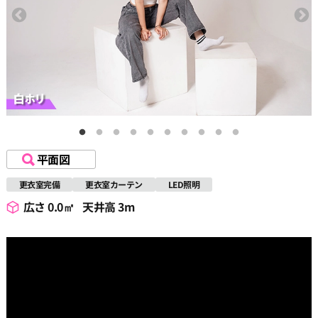
平面図
更衣室完備
更衣室カーテン
LED照明
広さ 0.0㎡
天井高 3m