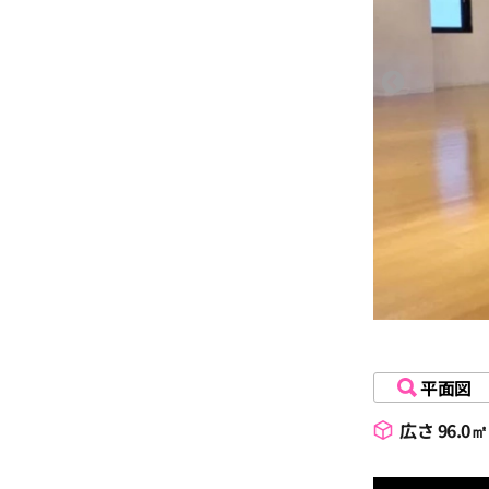
16:3
17:0
17:3
18:0
18:3
平面図
19:0
広さ 96.0㎡
19:3