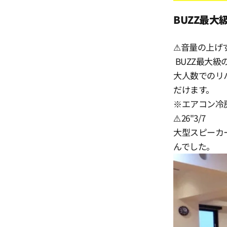
13:0
BUZZ最
13:3
⚠音量の上げ
BUZZ最大級
大人数でのリ
14:0
だけます。
※エアコン冷
14:3
⚠️26"3/7
大型スピーカ
15:0
んでした。
15:3
16:0