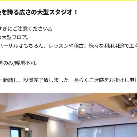
0
大級を誇る広さの大型スタジオ！
0
すぎにご注意ください⚠
の大型フロア。
ハーサルはもちろん、レッスンや稽古、様々な利用用途で広
0
房のみ/暖房不可。
0
ー新調し、設置完了致しました。長らくご迷惑をお掛けし申
0
0
0