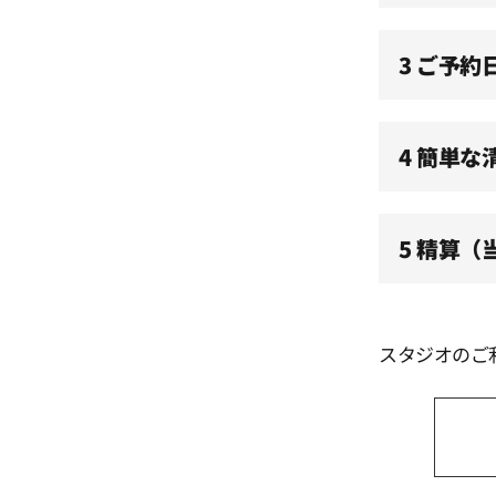
11:30
3 ご予約
12:00
4 簡単な
12:30
5 精算
13:00
13:30
スタジオのご
14:00
14:30