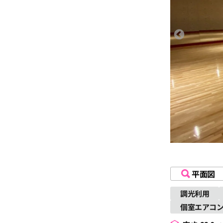
平面図
調光利用
個室エアコ