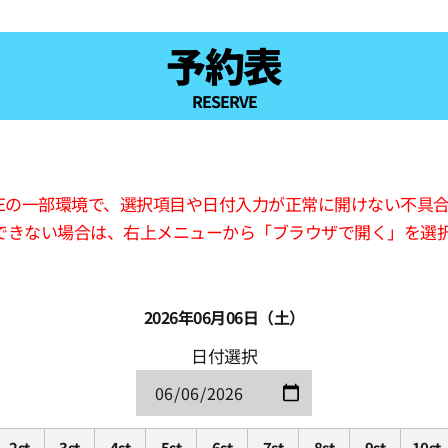
予約表
RESERVE
版LINEの一部環境で、選択項目や日付入力が正常に開けない不具
できない場合は、右上メニューから「ブラウザで開く」を選
2026年06月06日（土）
日付選択
2st
3st
4st
5st
6st
7st
8st
9st
10st