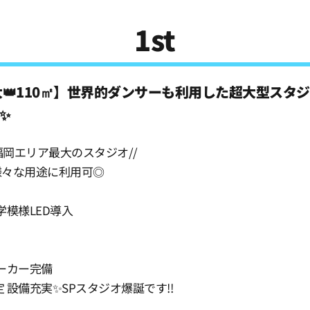
1st
大👑110㎡】世界的ダンサーも利用した超大型スタジオ
✨
大/福岡エリア最大のスタジオ//
は様々な用途に利用可◎
学模様LED導入
ーカー完備
定 設備充実✨SPスタジオ爆誕です!!