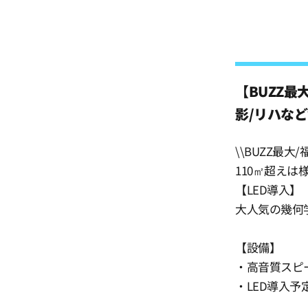
19:30
20:00
【BUZZ最
影/リハなど
20:30
\\BUZZ最
21:00
110㎡超え
【LED導入】
大人気の幾何
21:30
【設備】
22:00
・高音質スピ
・LED導入予
22:30