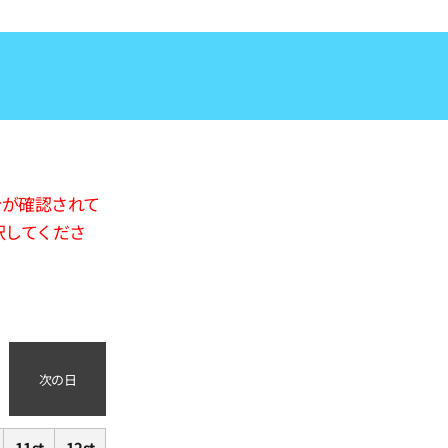
合が確認されて
択してくださ
次の日
11st
12st