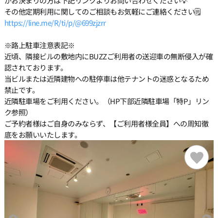
がお決まりの方は下記リンクよりお問い合わせください💡
その他定期利用に関してのご相談もお気軽にご連絡ください🗒️
https://line.me/R/ti/p/@699zjzrr
※路上駐車注意表記※
近頃、隣接ビルの敷地内にBUZZご利用者の送迎車の無断侵入が確
認されております。
当ビルまたは近隣建物への駐停車は他テナントの迷惑となるため
禁止です。
近隣駐車場をご利用ください。（HP下部近隣駐車場「特P」リン
ク参照）
ご予約者様はご自身のみならず、【ご利用者様全員】への周知徹
底をお願いいたします。