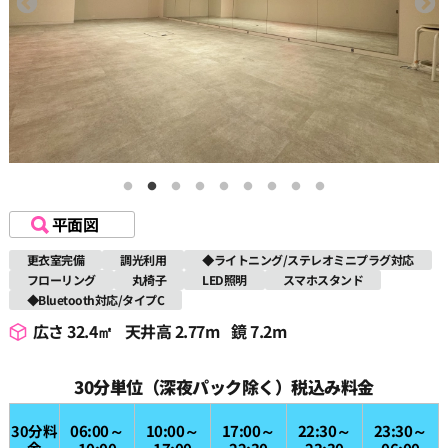
平面図
更衣室完備
調光利用
◆ライトニング/ステレオミニプラグ対応
フローリング
丸椅子
LED照明
スマホスタンド
◆Bluetooth対応/タイプC
広さ 32.4㎡
天井高 2.77m
鏡 7.2m
30分単位（深夜パック除く）税込み料金
30分料
06:00～
10:00～
17:00～
22:30～
23:30～
金