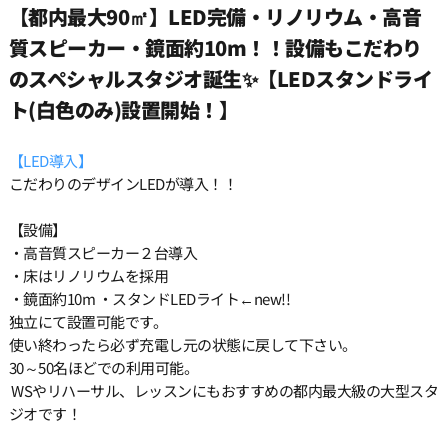
【都内最大90㎡】LED完備・リノリウム・高音
質スピーカー・鏡面約10m！！設備もこだわり
15:30
のスペシャルスタジオ誕生✨【LEDスタンドライ
ト(白色のみ)設置開始！】
16:00
【LED導入】
16:30
こだわりのデザインLEDが導入！！
【設備】
17:00
・高音質スピーカー２台導入
・床はリノリウムを採用
・鏡面約10m ・スタンドLEDライト←new!!
17:30
独立にて設置可能です。
使い終わったら必ず充電し元の状態に戻して下さい。
18:00
30～50名ほどでの利用可能。
WSやリハーサル、レッスンにもおすすめの都内最大級の大型スタ
ジオです！
18:30