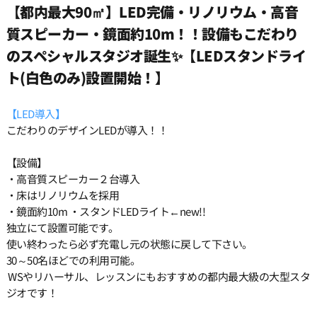
【都内最大90㎡】LED完備・リノリウム・高音
質スピーカー・鏡面約10m！！設備もこだわり
15:30
のスペシャルスタジオ誕生✨【LEDスタンドライ
ト(白色のみ)設置開始！】
16:00
【LED導入】
16:30
こだわりのデザインLEDが導入！！
【設備】
17:00
・高音質スピーカー２台導入
・床はリノリウムを採用
・鏡面約10m ・スタンドLEDライト←new!!
17:30
独立にて設置可能です。
使い終わったら必ず充電し元の状態に戻して下さい。
18:00
30～50名ほどでの利用可能。
WSやリハーサル、レッスンにもおすすめの都内最大級の大型スタ
ジオです！
18:30