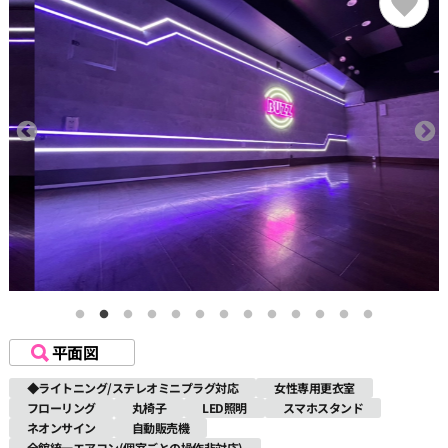
平面図
◆ライトニング/ステレオミニプラグ対応
女性専用更衣室
フローリング
丸椅子
LED照明
スマホスタンド
ネオンサイン
自動販売機
全館統一エアコン(個室ごとの操作非対応)