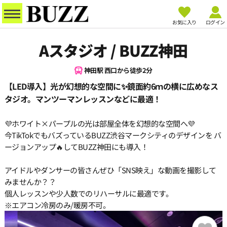
お気に入り
ログイン
Aスタジオ / BUZZ神田
神田駅 西口から徒歩2分
【LED導入】光が幻想的な空間に✨鏡面約6ｍの横に広めなス
タジオ。マンツーマンレッスンなどに最適！
💜ホワイト×パープルの光は部屋全体を幻想的な空間へ💜
今TikTokでもバズっているBUZZ渋谷マークシティのデザインを バ
ージョンアップ🔥してBUZZ神田にも導入！
アイドルやダンサーの皆さんぜひ「SNS映え」な動画を撮影して
みませんか？？
個人レッスンや少人数でのリハーサルに最適です。
※エアコン冷房のみ/暖房不可。